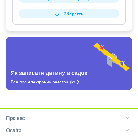
Зберегти
Як записати дитину в садок
Все про електронну
реєстрацію
Про нас
Освіта