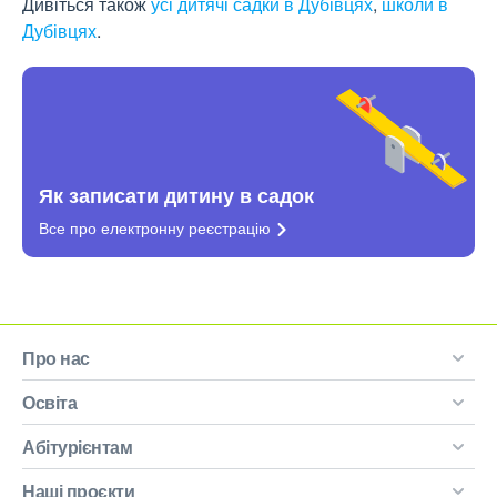
Дивіться також
усі дитячі садки в Дубівцях
,
школи в
Дубівцях
.
Як записати дитину в садок
Все про електронну
реєстрацію
Про нас
Освіта
Абітурієнтам
Наші проєкти