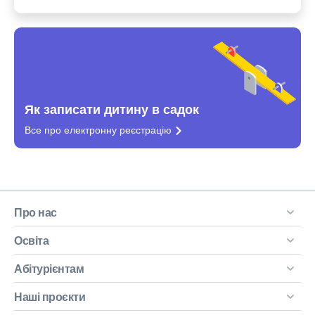
Як записати дитину в садок
Все про електронну
реєстрацію
Про нас
Освіта
Абітурієнтам
Наші проєкти