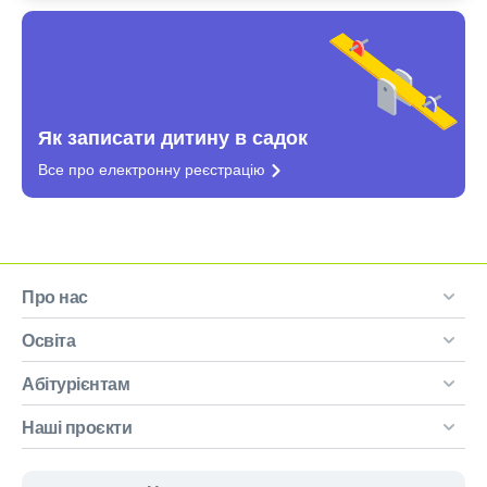
Як записати дитину в садок
Все про електронну
реєстрацію
Про нас
Освіта
Абітурієнтам
Наші проєкти