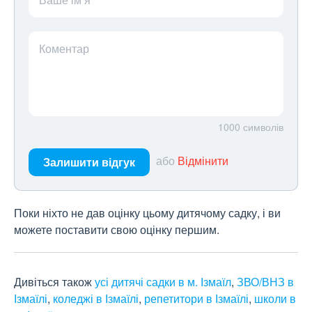
Коментар
1000
символів
або
Відмінити
Залишити відгук
Поки ніхто не дав оцінку цьому дитячому садку, і ви
можете поставити свою оцінку першим.
Дивіться також
усі дитячі садки в м. Ізмаїл
,
ЗВО/ВНЗ в
Ізмаїлі
,
коледжі в Ізмаїлі
,
репетитори в Ізмаїлі
,
школи в