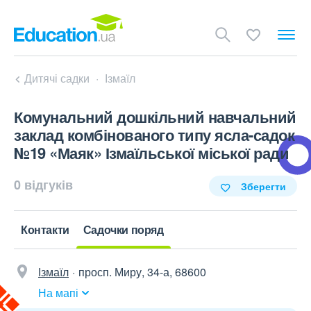
Дитячі садки
Ізмаїл
Комунальний дошкільний навчальний
заклад комбінованого типу ясла-садок
№19 «Маяк» Ізмаїльської міської ради
0 відгуків
Зберегти
Контакти
Садочки поряд
Ізмаїл
просп. Миру, 34-а, 68600
На мапі