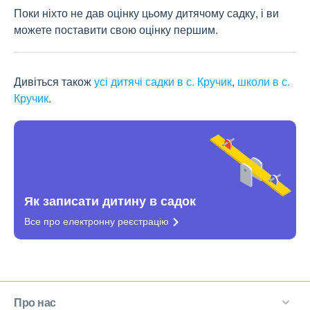
Поки ніхто не дав оцінку цьому дитячому садку, і ви
можете поставити свою оцінку першим.
Дивіться також
усі дитячі садки в с. Кручик
,
школи в с.
Кручик
.
Як записати дитину в садок
Все про електронну
реєстрацію
Про нас