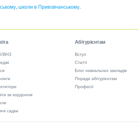
нському
,
школи в Привовчанському
.
віта
Абітурієнтам
О/ВНЗ
Вступ
еджі
Статті
рси
Блог навчальних закладів
нінги
Поради абітурієнтам
петитори
Професії
іта за кордоном
оли
ячі садки