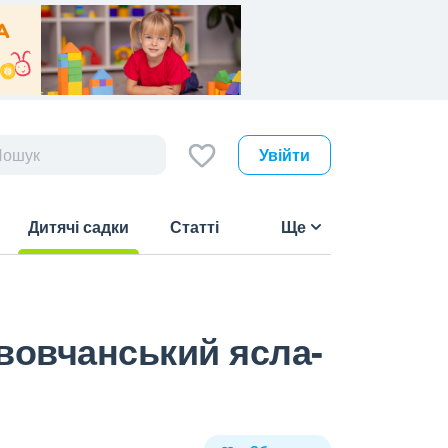
Увійти
Дитячі садки
Статті
Ще
(current)
вовчанський ясла-