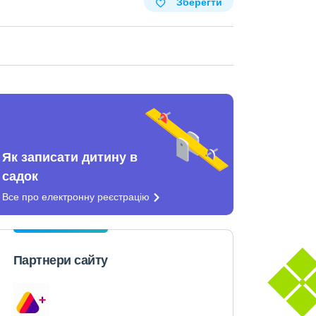
Зберегти
Як записати дитину в
садок
Все про електронну
реєстрацію
Партнери сайту