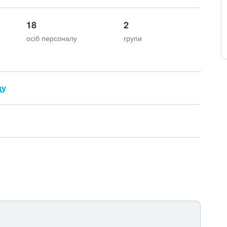
18
2
осіб персоналу
групи
ду