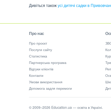
Дивіться також
усі дитячі садки в Привовча
Про нас
Ос
Про проєкт
ЗВ
Послуги сайту
Кол
Статистика
Ку
Партнерська програма
Тре
Відгуки клієнтів
Ре
Контакти
Осв
Умови використання
Шк
Допомога задля перемоги
Дит
© 2009–2026 Education.ua — освіта в Україні.