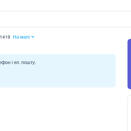
51419
На мапі
ефон і ел. пошту.