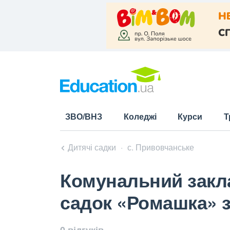
ЗВО/ВНЗ
Коледжі
Курси
Т
Дитячі садки
с. Привовчанське
Комунальний закла
садок «Ромашка» з