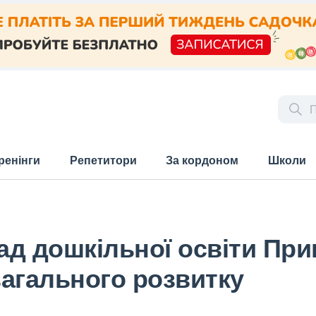
ренінги
Репетитори
За кордоном
Школи
д дошкільної освіти При
агального розвитку