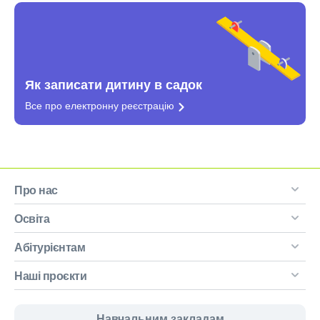
Як записати дитину в садок
Все про електронну
реєстрацію
Про нас
Освіта
Абітурієнтам
Наші проєкти
Навчальним закладам