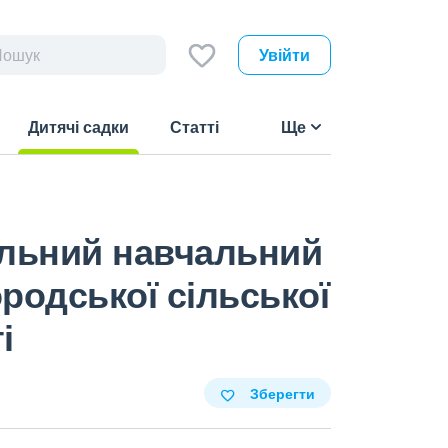
Увійти
Дитячі садки
Статті
Ще
(current)
ільний навчальний
родської сільської
і
Зберегти