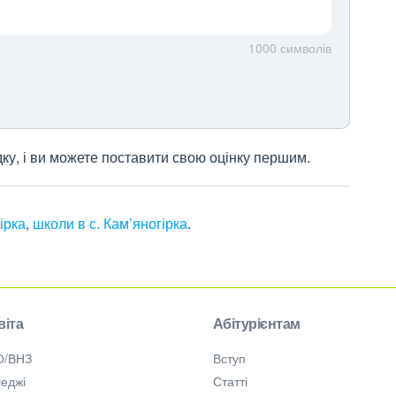
1000
символів
дку, і ви можете поставити свою оцінку першим.
гірка
,
школи в с. Кам’яногірка
.
віта
Абітурієнтам
О/ВНЗ
Вступ
еджі
Статті