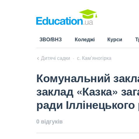
ЗВО/ВНЗ
Коледжі
Курси
Т
Дитячі садки
с. Кам’яногірка
Комунальний закл
заклад «Казка» за
ради Іллінецького
0 відгуків