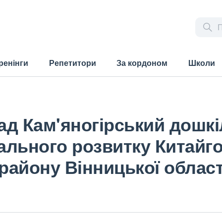
ренінги
Репетитори
За кордоном
Школи
ад Кам'яногірський дошк
гального розвитку Китайго
 району Вінницької област