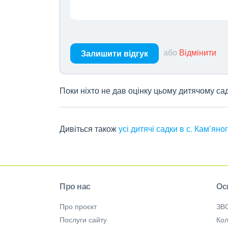
або
Відмінити
Залишити відгук
Поки ніхто не дав оцінку цьому дитячому са
Дивіться також
усі дитячі садки в с. Кам’яно
Про нас
Ос
Про проєкт
ЗВ
Послуги сайту
Кол