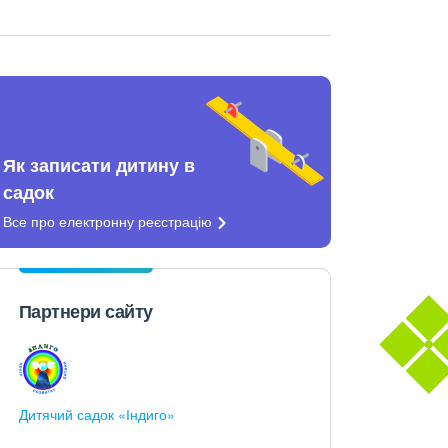
Як записати дитину в
садок
Все про електронну
реєстрацію
Партнери сайту
Дитячий садок «Індиго»