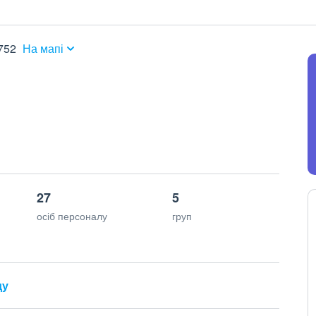
752
На мапі
27
5
осіб персоналу
груп
ду