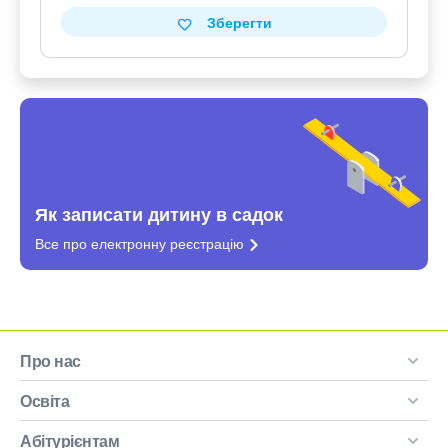
Зберегти
Як записати дитину в садок
Все про електронну
реєстрацію
Про нас
Освіта
Абітурієнтам