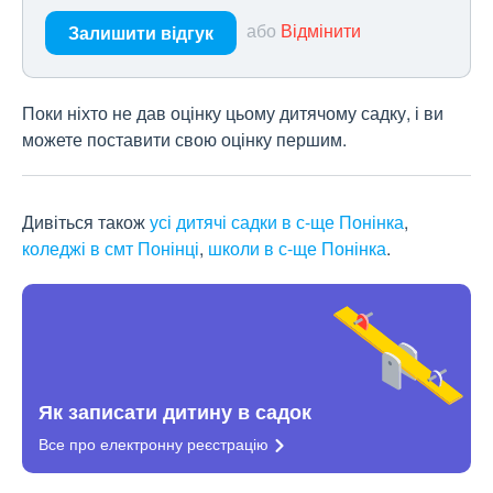
або
Відмінити
Залишити відгук
Поки ніхто не дав оцінку цьому дитячому садку, і ви
можете поставити свою оцінку першим.
Дивіться також
усі дитячі садки в с-ще Понінка
,
коледжі в смт Понінці
,
школи в с-ще Понінка
.
Як записати дитину в садок
Все про електронну
реєстрацію