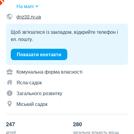
На мапі
dnz32.rv.ua
Щоб зв'язатися із закладом, відкрийте телефон і
ел. пошту.
Показати контакти
Комунальна форма власності
Ясла-садок
Загального розвитку
Міський садок
247
280
дітей
загальна кількість місць