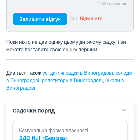
1000
символів
або
Відмінити
Залишити відгук
Поки ніхто не дав оцінку цьому дитячому садку, і ви
можете поставити свою оцінку першим.
Дивіться також
усі дитячі садки в Виноградові
,
коледжі
в Виноградові
,
репетитори в Виноградові
,
школи в
Виноградові
.
Садочки поряд
Комунальна форма власності
ЗДО №1 «Берізка»