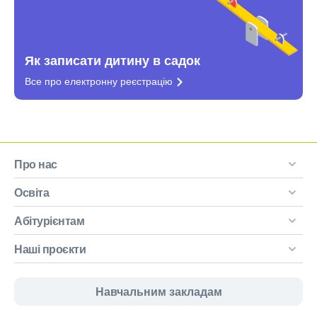
Як записати дитину в садок
Все про електронну
реєстрацію
Про нас
Освіта
Абітурієнтам
Наші проєкти
Навчальним закладам