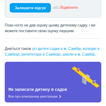
або
Відмінити
Залишити відгук
Поки ніхто не дав оцінку цьому дитячому садку, і ви
можете поставити свою оцінку першим.
Дивіться також
усі дитячі садки в м. Самбір
,
коледжі в
Самборі
,
репетитори в Самборі
,
школи в м. Самбір
.
Як записати дитину в садок
Все про електронну
реєстрацію