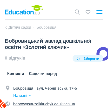
Дитячі садки
Бобровиця
Бобровицький заклад дошкільної
освіти «Золотий ключик»
0 відгуків
Зберегти
Контакти
Садочки поряд
Бобровиця
вул. Чернігівська, 17-б
На мапі
bobrovytsia-zolkliuchyk.edukit.cn.ua