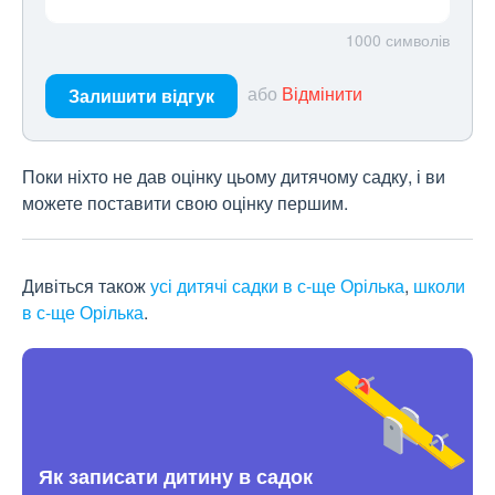
1000
символів
або
Відмінити
Залишити відгук
Поки ніхто не дав оцінку цьому дитячому садку, і ви
можете поставити свою оцінку першим.
Дивіться також
усі дитячі садки в с-ще Орілька
,
школи
в с-ще Орілька
.
Як записати дитину в садок