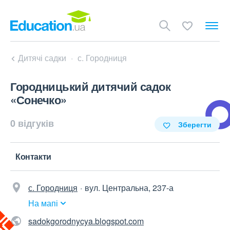
Дитячі садки
с. Городниця
Городницький дитячий садок
«Сонечко»
0 відгуків
Зберегти
Контакти
с. Городниця
вул. Центральна, 237-а
На мапі
sadokgorodnycya.blogspot.com