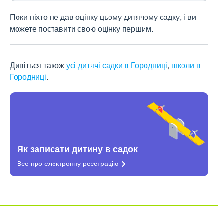
Поки ніхто не дав оцінку цьому дитячому садку, і ви
можете поставити свою оцінку першим.
Дивіться також
усі дитячі садки в Городниці
,
школи в
Городниці
.
Як записати дитину в садок
Все про електронну
реєстрацію