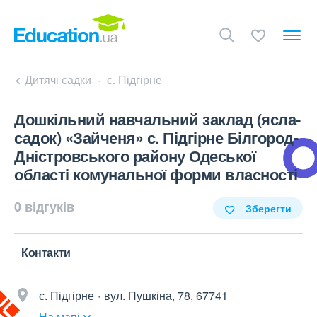
Дитячі садки
с. Підгірне
Дошкільний навчальний заклад (ясла-
садок) «Зайченя» с. Підгірне Білгород-
Дністровського району Одеської
області комунальної форми власності
0 відгуків
Зберегти
Контакти
с. Підгірне
вул. Пушкіна, 78, 67741
На мапі