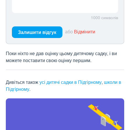
1000
символів
або
Відмінити
Залишити відгук
Поки ніхто не дав оцінку цьому дитячому садку, і ви
можете поставити свою оцінку першим.
Дивіться також
усі дитячі садки в Підгірному
,
школи в
Підгірному
.