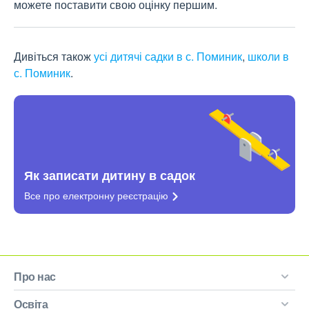
можете поставити свою оцінку першим.
Дивіться також
усі дитячі садки в с. Поминик
,
школи в
с. Поминик
.
Як записати дитину в садок
Все про електронну
реєстрацію
Про нас
Освіта