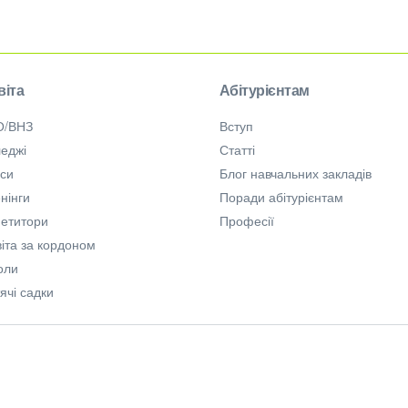
віта
Абітурієнтам
О/ВНЗ
Вступ
еджі
Статті
рси
Блог навчальних закладів
нінги
Поради абітурієнтам
петитори
Професії
іта за кордоном
оли
ячі садки