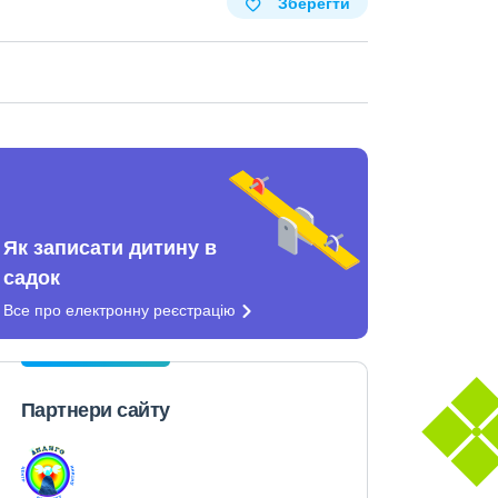
Зберегти
Як записати дитину в
садок
Все про електронну
реєстрацію
Партнери сайту