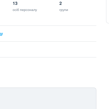
13
2
осіб персоналу
групи
ду