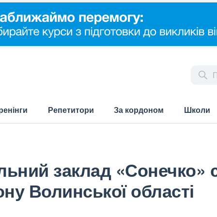
ренінги
Репетитори
За кордоном
Школи
льний заклад «Сонечко» 
ону Волинської області