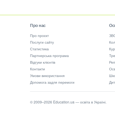
Про нас
Ос
Про проєкт
ЗВ
Послуги сайту
Кол
Статистика
Ку
Партнерська програма
Тре
Відгуки клієнтів
Ре
Контакти
Осв
Умови використання
Шк
Допомога задля перемоги
Дит
© 2009–2026 Education.ua — освіта в Україні.