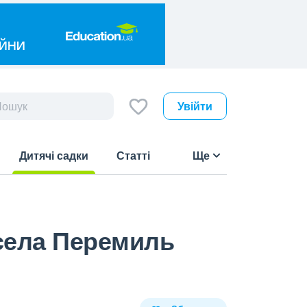
Увійти
Дитячі садки
Статті
Ще
(current)
села Перемиль