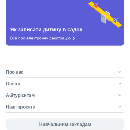
Як записати дитину в садок
Все про електронну
реєстрацію
Про нас
Освіта
Абітурієнтам
Наші проєкти
Навчальним закладам