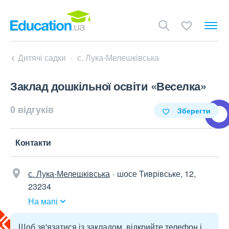
Дитячі садки
с. Лука-Мелешківська
Заклад дошкільної освіти «Веселка»
0 відгуків
Зберегти
Контакти
с. Лука-Мелешківська
шосе Тиврівське, 12,
23234
На мапі
Щоб зв'язатися із закладом, відкрийте телефон і