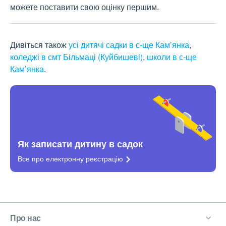
можете поставити свою оцінку першим.
Дивіться також
усі дитячі садки в с-ще Кам’янка
,
коледжі в смт Більмаці (Куйбишеві)
,
школи в с-ще
Кам’янка
.
Як записати дитину в садок
Все про електронну
реєстрацію
Про нас