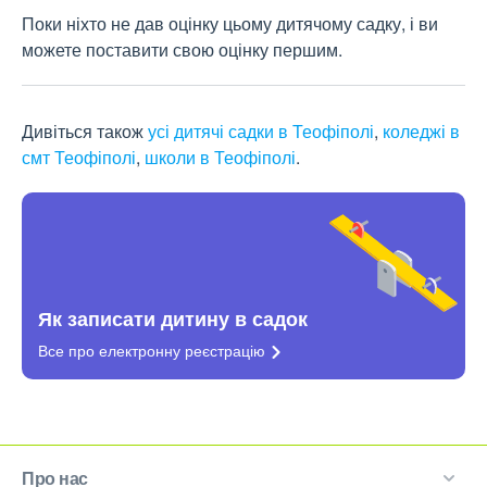
Поки ніхто не дав оцінку цьому дитячому садку, і ви
можете поставити свою оцінку першим.
Дивіться також
усі дитячі садки в Теофіполі
,
коледжі в
смт Теофіполі
,
школи в Теофіполі
.
Як записати дитину в садок
Все про електронну
реєстрацію
Про нас