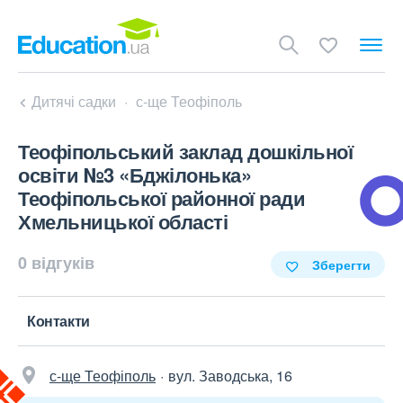
Дитячі садки
с-ще Теофіполь
Теофіпольський заклад дошкільної
освіти №3 «Бджілонька»
Теофіпольської районної ради
Хмельницької області
0 відгуків
Зберегти
Контакти
с-ще Теофіполь
вул. Заводська, 16