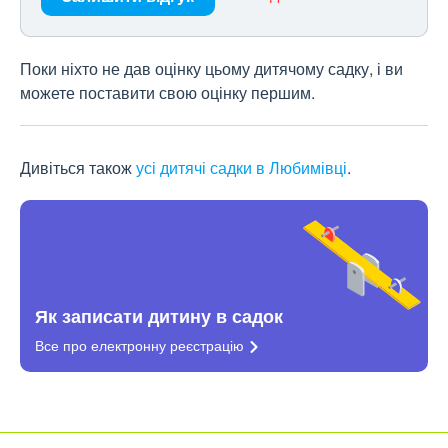
Поки ніхто не дав оцінку цьому дитячому садку, і ви
можете поставити свою оцінку першим.
Дивіться також
усі дитячі садки в Любимівці
.
Як записати дитину в садок
Все про електронну
реєстрацію