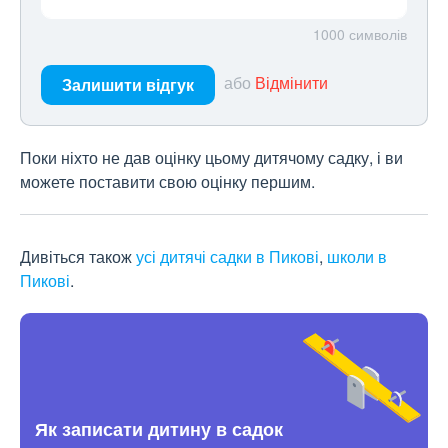
1000
символів
або
Відмінити
Залишити відгук
Поки ніхто не дав оцінку цьому дитячому садку, і ви
можете поставити свою оцінку першим.
Дивіться також
усі дитячі садки в Пикові
,
школи в
Пикові
.
Як записати дитину в садок