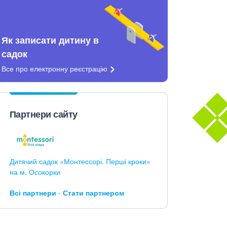
Як записати дитину в
садок
Все про електронну
реєстрацію
Партнери сайту
Дитячий садок «Монтессорі. Перші кроки»
на м. Осокорки
Всі партнери
Стати партнером