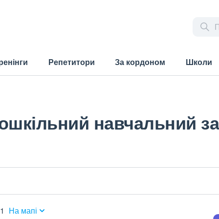
ренінги
Репетитори
За кордоном
Школи
дошкільний навчальний з
 1
На мапі