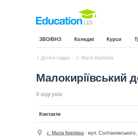
ЗВО/ВНЗ
Коледжі
Курси
Т
Дитячі садки
с. Мала Киріївка
Малокиріївський 
0 відгуків
Контакти
с. Мала Киріївка
вул. Солтановського,