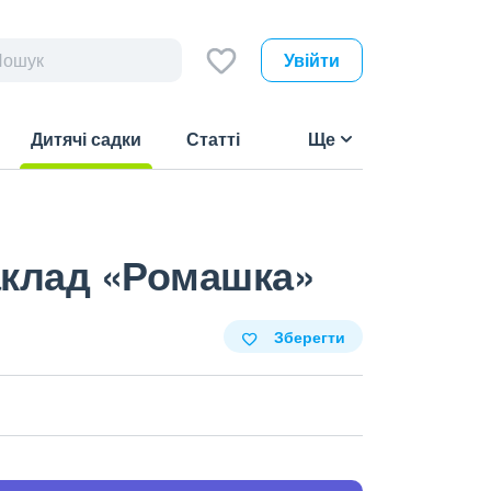
Увійти
Дитячі садки
Статті
Ще
(current)
аклад «Ромашка»
Зберегти