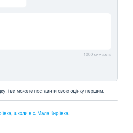
1000
символів
дку, і ви можете поставити свою оцінку першим.
ріївка
,
школи в с. Мала Киріївка
.