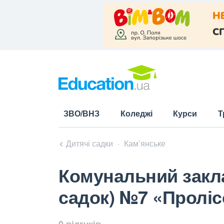
ЗВО/ВНЗ
Коледжі
Курси
Т
Дитячі садки
Кам’янське
Комунальний закла
садок) №7 «Проліс