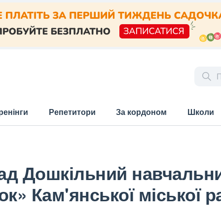
ренінги
Репетитори
За кордоном
Школи
д Дошкільний навчальний
ок» Кам'янської міської р