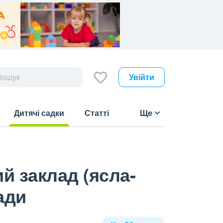
Увійти
Дитячі садки
Статті
Ще
(current)
 заклад (ясла-
ади