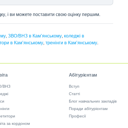
дку, і ви можете поставити свою оцінку першим.
ому
,
ЗВО/ВНЗ в Камʼянському
,
коледжі в
тори в Камʼянському
,
тренінги в Камʼянському
.
віта
Абітурієнтам
О/ВНЗ
Вступ
еджі
Статті
рси
Блог навчальних закладів
нінги
Поради абітурієнтам
петитори
Професії
іта за кордоном