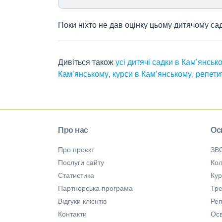
Поки ніхто не дав оцінку цьому дитячому са
Дивіться також
усі дитячі садки в Кам’янськ
Камʼянському
,
курси в Камʼянському
,
репети
Про нас
Ос
Про проєкт
ЗВ
Послуги сайту
Кол
Статистика
Ку
Партнерська програма
Тре
Відгуки клієнтів
Ре
Контакти
Осв