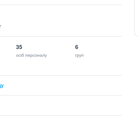
г
35
6
осіб персоналу
груп
ду