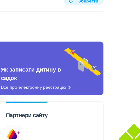
Зберегти
Як записати дитину в
садок
Все про електронну
реєстрацію
Партнери сайту