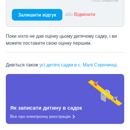
1000
символів
або
Відмінити
Залишити відгук
Поки ніхто не дав оцінку цьому дитячому садку, і ви
можете поставити свою оцінку першим.
Дивіться також
усі дитячі садки в с. Малі Сорочинці
.
Як записати дитину в садок
Все про електронну
реєстрацію