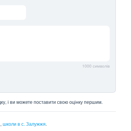
1000
символів
дку, і ви можете поставити свою оцінку першим.
я
,
школи в с. Залужжя
.