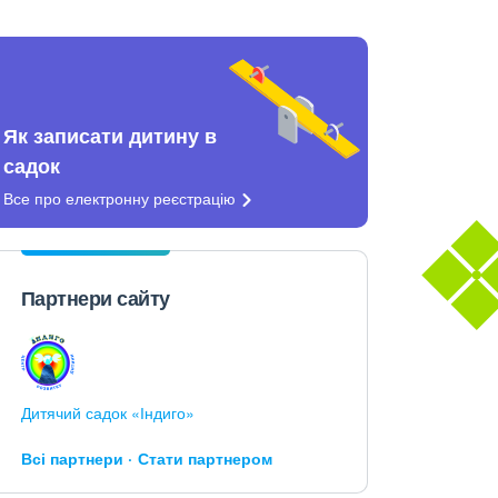
Як записати дитину в
садок
Все про електронну
реєстрацію
Партнери сайту
Дитячий садок «Індиго»
Всі партнери
Стати партнером