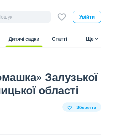
Увійти
Дитячі садки
Статті
Ще
(current)
омашка» Залузької
ицької області
Зберегти