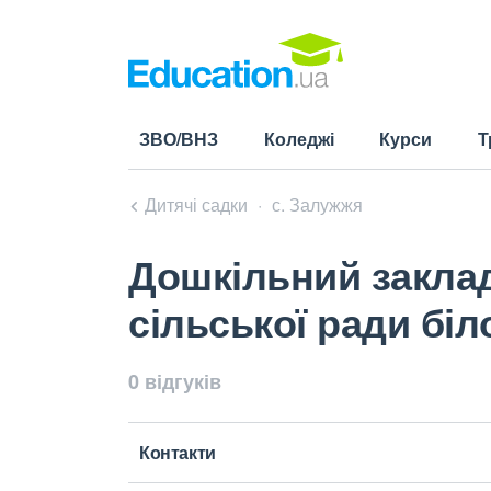
ЗВО/ВНЗ
Коледжі
Курси
Т
Дитячі садки
с. Залужжя
Дошкільний заклад
сільської ради бі
0 відгуків
Контакти