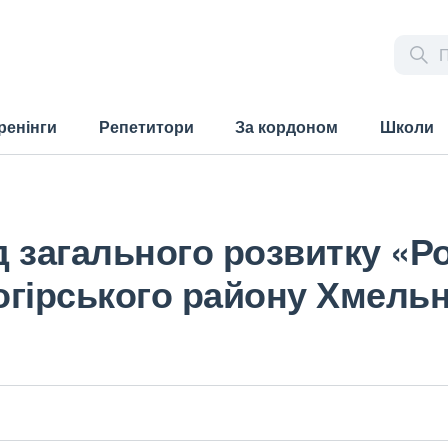
ренінги
Репетитори
За кордоном
Школи
 загального розвитку «Р
логірського району Хмельн