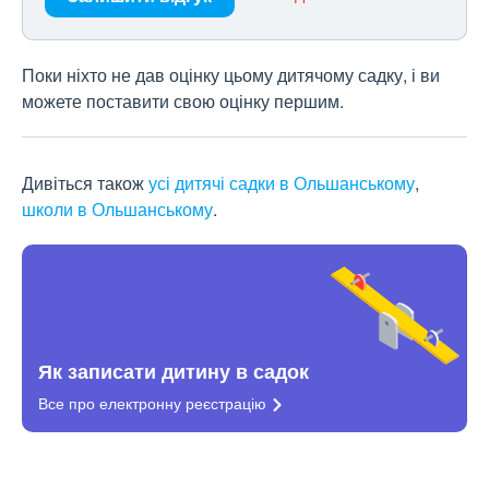
Поки ніхто не дав оцінку цьому дитячому садку, і ви
можете поставити свою оцінку першим.
Дивіться також
усі дитячі садки в Ольшанському
,
школи в Ольшанському
.
Як записати дитину в садок
Все про електронну
реєстрацію