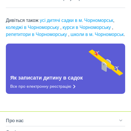
Дивіться також
усі дитячі садки в м. Чорноморськ
,
коледжі в Чорноморську
,
курси в Чорноморську
,
репетитори в Чорноморську
,
школи в м. Чорноморськ
.
Як записати дитину в садок
Все про електронну
реєстрацію
Про нас