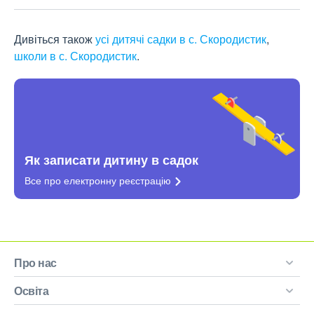
Дивіться також
усі дитячі садки в с. Скородистик
,
школи в с. Скородистик
.
Як записати дитину в садок
Все про електронну
реєстрацію
Про нас
Освіта