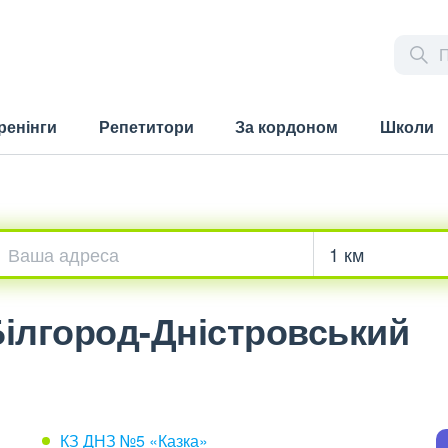
ренінги
Репетитори
За кордоном
Школи
 Білгород-Дністровський
КЗ ДНЗ №5 «Казка»