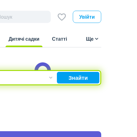
Увійти
Дитячі садки
Статті
Ще
(current)
Знайти