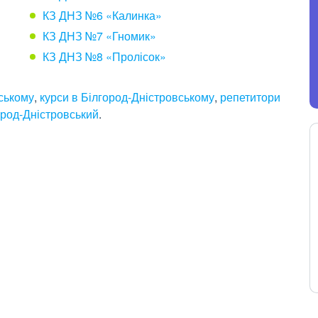
КЗ ДНЗ №6 «Калинка»
КЗ ДНЗ №7 «Гномик»
КЗ ДНЗ №8 «Пролісок»
вському
,
курси в Білгород-Дністровському
,
репетитори
ород-Дністровський
.