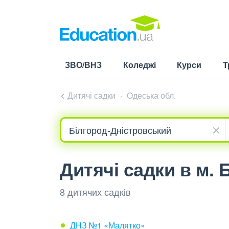
ЗВО/ВНЗ
Коледжі
Курси
Т
Дитячі садки
Одеська обл.
Дитячі садки в м.
8 дитячих садків
ДНЗ №1 «Малятко»