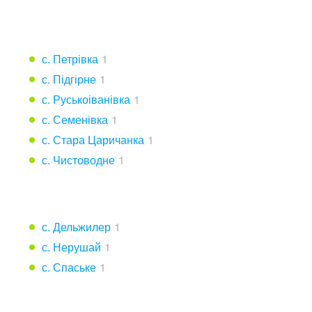
с. Петрівка
1
с. Підгірне
1
с. Руськоіванівка
1
с. Семенівка
1
с. Стара Царичанка
1
с. Чистоводне
1
с. Дельжилер
1
с. Нерушай
1
с. Спаське
1