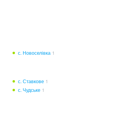
с. Новоселівка
1
с. Ставкове
1
с. Чудське
1