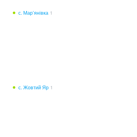
с. Мар’янівка
1
с. Жовтий Яр
1