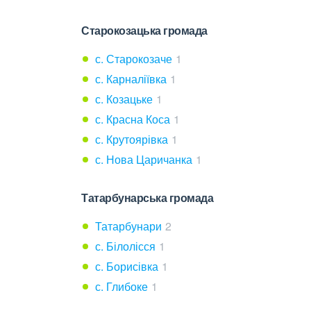
Старокозацька громада
с. Старокозаче
1
с. Карналіївка
1
с. Козацьке
1
с. Красна Коса
1
с. Крутоярівка
1
с. Нова Царичанка
1
Татарбунарська громада
Татарбунари
2
с. Білолісся
1
с. Борисівка
1
с. Глибоке
1