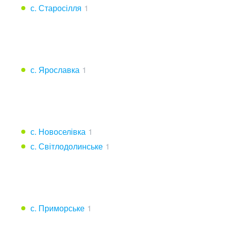
с. Старосілля
1
с. Ярославка
1
с. Новоселівка
1
с. Світлодолинське
1
с. Приморське
1