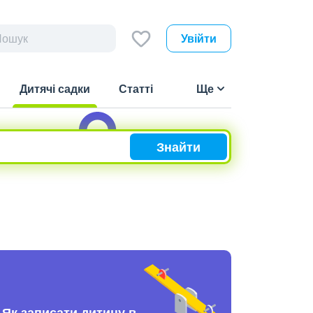
Увійти
Дитячі садки
Статті
Ще
(current)
Знайти
Як записати дитину в