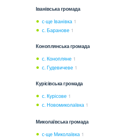
Іванівська громада
с-ще Іванівка
1
с. Баранове
1
Коноплянська громада
с. Конопляне
1
с. Гудевичеве
1
Курісівська громада
с. Курісове
1
с. Новомиколаївка
1
Миколаївська громада
с-ще Миколаївка
1