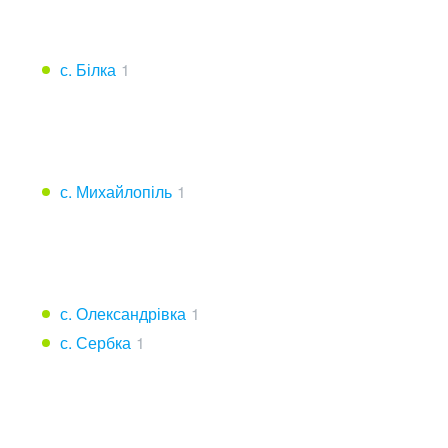
с. Білка
1
с. Михайлопіль
1
с. Олександрівка
1
с. Сербка
1