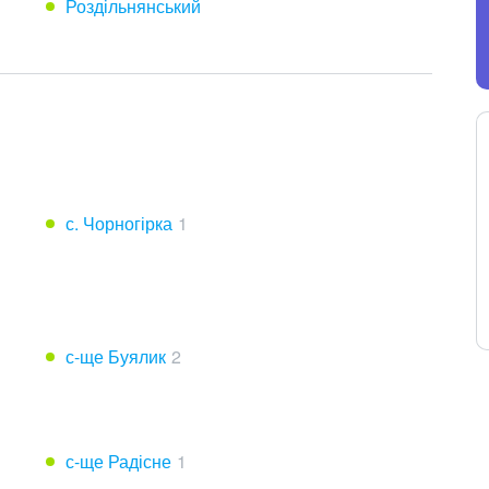
Роздільнянський
с. Чорногірка
1
с-ще Буялик
2
с-ще Радісне
1