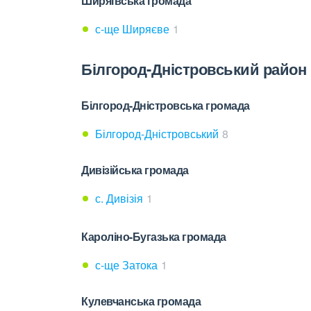
Ширяївська громада
с-ще Ширяєве
1
Білгород-Дністровський район
Білгород-Дністровська громада
Білгород-Дністровський
8
Дивізійська громада
с. Дивізія
1
Кароліно-Бугазька громада
с-ще Затока
1
Кулевчанська громада