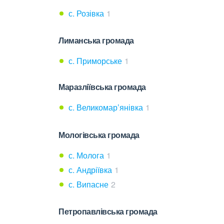
с. Розівка
1
Лиманська громада
с. Приморське
1
Маразліївська громада
с. Великомар’янівка
1
Мологівська громада
с. Молога
1
с. Андріївка
1
с. Випасне
2
Петропавлівська громада