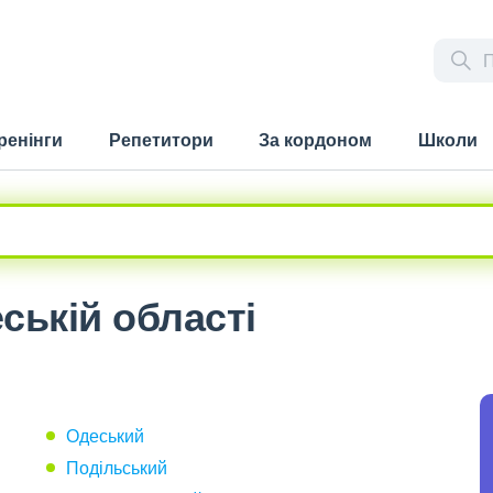
ренінги
Репетитори
За кордоном
Школи
ській області
Одеський
Подільський