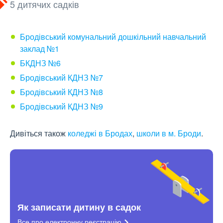
5 дитячих садків
Бродівський комунальний дошкільний навчальний
заклад №1
БКДНЗ №6
Бродівський КДНЗ №7
Бродівський КДНЗ №8
Бродівський КДНЗ №9
Дивіться також
коледжі в Бродах
,
школи в м. Броди
.
Як записати дитину в садок
Все про електронну
реєстрацію