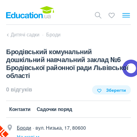
Дитячі садки
Броди
Бродівський комунальний
дошкільний навчальний заклад №6
Бродівської районної ради Львівської
області
0 відгуків
Зберегти
Контакти
Садочки поряд
Броди
вул. Низька, 17, 80600
На мапі