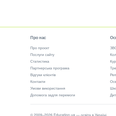
Про нас
Ос
Про проєкт
ЗВ
Послуги сайту
Кол
Статистика
Ку
Партнерська програма
Тре
Відгуки клієнтів
Ре
Контакти
Осв
Умови використання
Шк
Допомога задля перемоги
Дит
© 2009–2026 Education.ua — освіта в Україні.