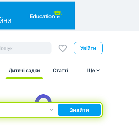
Увійти
Дитячі садки
Статті
Ще
(current)
Знайти