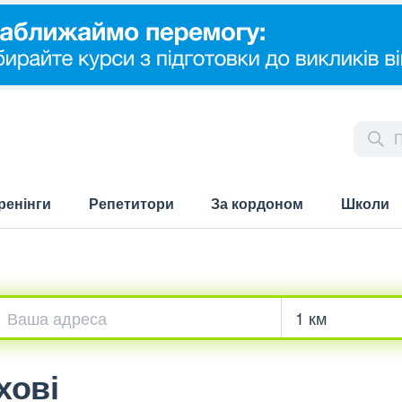
ренінги
Репетитори
За кордоном
Школи
хові