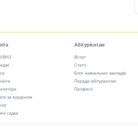
віта
Абітурієнтам
О/ВНЗ
Вступ
еджі
Статті
рси
Блог навчальних закладів
нінги
Поради абітурієнтам
петитори
Професії
іта за кордоном
оли
ячі садки