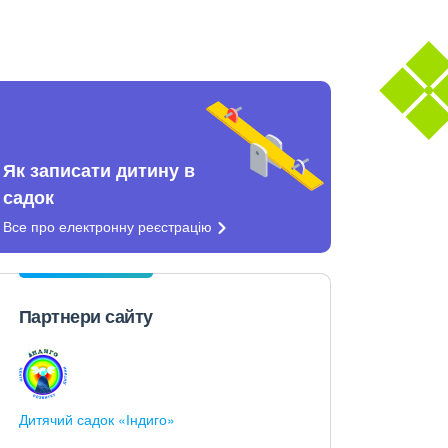
Як записати дитину в
садок
Все про електронну
реєстрацію
Партнери сайту
Дитячий садок «Індиго»