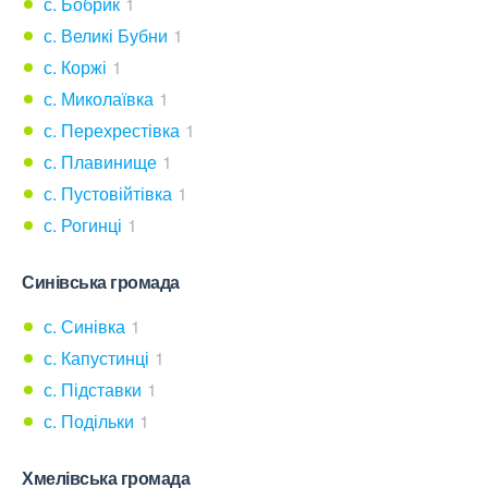
с. Бобрик
1
с. Великі Бубни
1
с. Коржі
1
с. Миколаївка
1
с. Перехрестівка
1
с. Плавинище
1
с. Пустовійтівка
1
с. Рогинці
1
Синівська громада
с. Синівка
1
с. Капустинці
1
с. Підставки
1
с. Подільки
1
Хмелівська громада