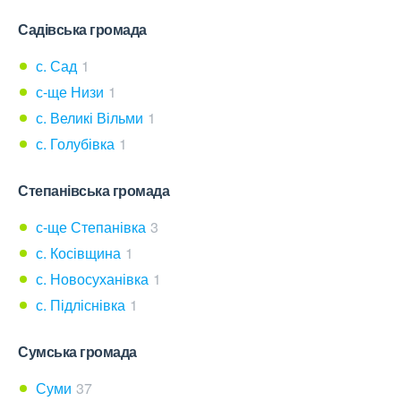
Садівська громада
с. Сад
1
с-ще Низи
1
с. Великі Вільми
1
с. Голубівка
1
Степанівська громада
с-ще Степанівка
3
с. Косівщина
1
с. Новосуханівка
1
с. Підліснівка
1
Сумська громада
Суми
37