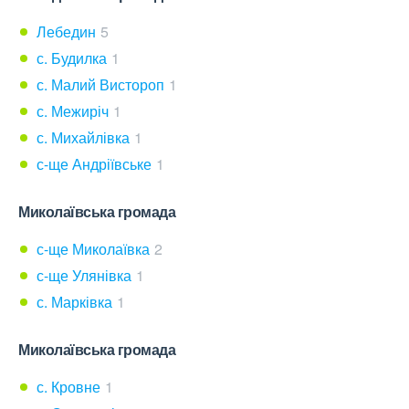
Лебедин
5
с. Будилка
1
с. Малий Вистороп
1
с. Межиріч
1
с. Михайлівка
1
с-ще Андріївське
1
Миколаївська громада
с-ще Миколаївка
2
с-ще Улянівка
1
с. Марківка
1
Миколаївська громада
с. Кровне
1