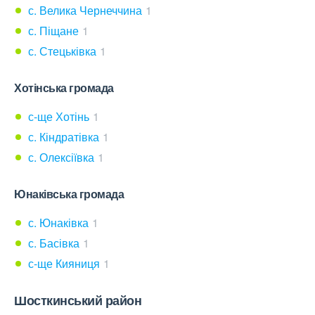
с. Велика Чернеччина
1
с. Піщане
1
с. Стецьківка
1
Хотінська громада
с-ще Хотінь
1
с. Кіндратівка
1
с. Олексіївка
1
Юнаківська громада
с. Юнаківка
1
с. Басівка
1
с-ще Кияниця
1
Шосткинський район