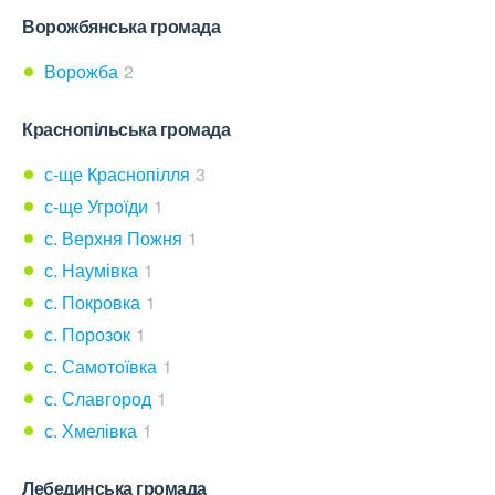
Ворожбянська громада
Ворожба
2
Краснопільська громада
с-ще Краснопілля
3
с-ще Угроїди
1
с. Верхня Пожня
1
с. Наумівка
1
с. Покровка
1
с. Порозок
1
с. Самотоївка
1
с. Славгород
1
с. Хмелівка
1
Лебединська громада