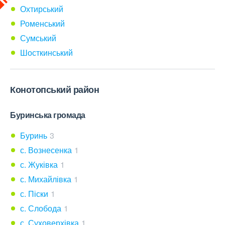
Охтирський
Роменський
Сумський
Шосткинський
Конотопський район
Буринська громада
Буринь
3
с. Вознесенка
1
с. Жуківка
1
с. Михайлівка
1
с. Піски
1
с. Слобода
1
с. Суховерхівка
1