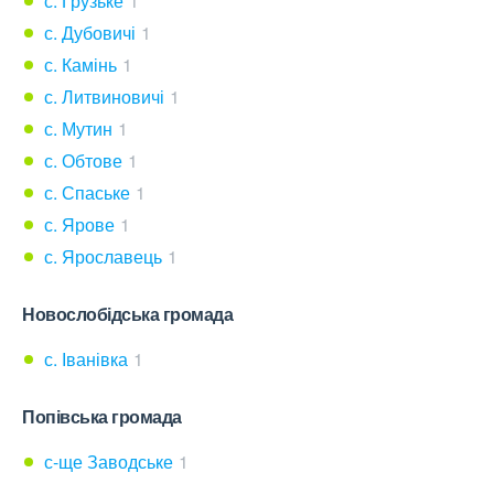
с. Грузьке
1
с. Дубовичі
1
с. Камінь
1
с. Литвиновичі
1
с. Мутин
1
с. Обтове
1
с. Спаське
1
с. Ярове
1
с. Ярославець
1
Новослобідська громада
с. Іванівка
1
Попівська громада
с-ще Заводське
1