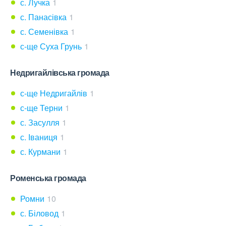
с. Лучка
1
с. Панасівка
1
с. Семенівка
1
с-ще Суха Грунь
1
Недригайлівська громада
с-ще Недригайлів
1
с-ще Терни
1
с. Засулля
1
с. Іваниця
1
с. Курмани
1
Роменська громада
Ромни
10
с. Біловод
1