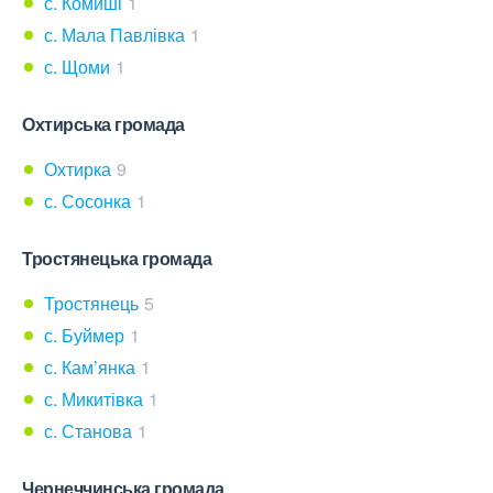
с. Комиші
1
с. Мала Павлівка
1
с. Щоми
1
Охтирська громада
Охтирка
9
с. Сосонка
1
Тростянецька громада
Тростянець
5
с. Буймер
1
с. Кам’янка
1
с. Микитівка
1
с. Станова
1
Чернеччинська громада