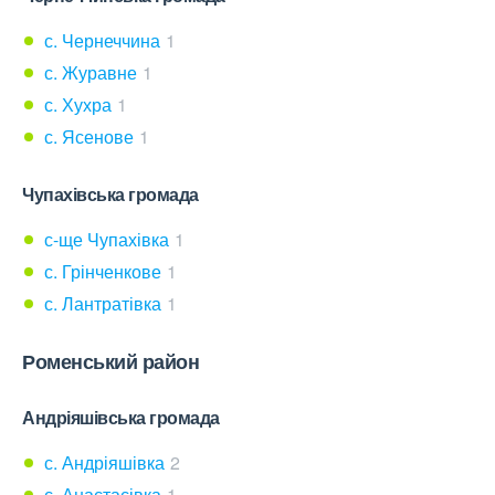
с. Чернеччина
1
с. Журавне
1
с. Хухра
1
с. Ясенове
1
Чупахівська громада
с-ще Чупахівка
1
с. Грінченкове
1
с. Лантратівка
1
Роменський район
Андріяшівська громада
с. Андріяшівка
2
с. Анастасівка
1