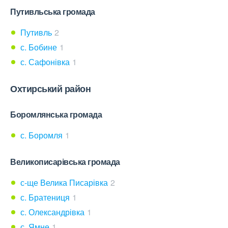
Путивльська громада
Путивль
2
с. Бобине
1
с. Сафонівка
1
Охтирський район
Боромлянська громада
с. Боромля
1
Великописарівська громада
с-ще Велика Писарівка
2
с. Братениця
1
с. Олександрівка
1
с. Ямне
1