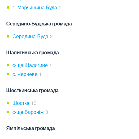
с. Марчишина Буда
1
Середино-Будська громада
Середина-Буда
2
Шалигинська громада
с-ще Шалигине
1
с. Черневе
1
Шосткинська громада
Шостка
13
с-ще Вороніж
3
Ямпільська громада