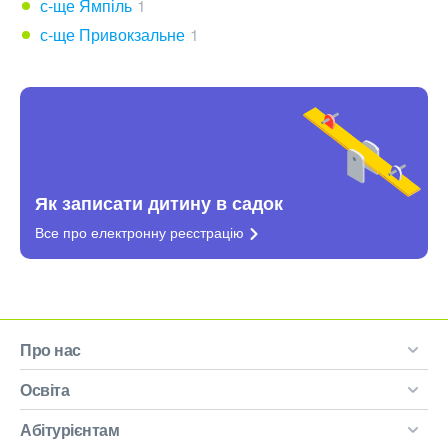
с-ще Ямпіль
1
с-ще Привокзальне
1
Як записати дитину в садок
Все про електронну
реєстрацію
Про нас
Освіта
Абітурієнтам