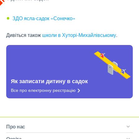
ЗДО ясла-садок «Сонечко»
Дивіться також
школи в Хуторі-Михайлівському
.
Як записати дитину в садок
Все про електронну
реєстрацію
Про нас
Освіта