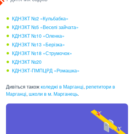
КДНЗКТ №2 «Кульбабка»
КДНЗКТ №5 «Веселі зайчата»
КДНЗКТ №10 «Оленка»
КДНЗКТ №13 «Берізка»
КДНЗКТ №18 «Струмочок»
КДНЗКТ №20
КДНЗКТ-ПМПЦРД «Ромашка»
Дивіться також
коледжі в Марганці
,
репетитори в
Марганці
,
школи в м. Марганець
.