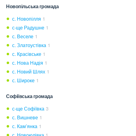
Новопільська громада
с. Новопілля
1
с-ще Радушне
1
с. Веселе
1
с. Златоустівка
1
с. Красівське
1
с. Нова Надія
1
с. Новий Шлях
1
с. Широке
1
Софіївська громада
с-ще Софіївка
3
с. Вишневе
1
с. Кам’янка
1
с. Новоюлівка
1