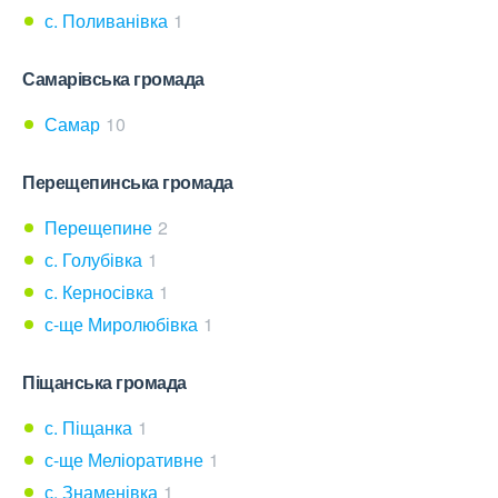
с. Поливанівка
1
Самарівська громада
Самар
10
Перещепинська громада
Перещепине
2
с. Голубівка
1
с. Керносівка
1
с-ще Миролюбівка
1
Піщанська громада
с. Піщанка
1
с-ще Меліоративне
1
с. Знаменівка
1