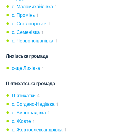
с. Маломихайлівка
1
с. Промінь
1
с. Світлогірське
1
с. Семенівка
1
с. Червоноіванівка
1
Лихівська громада
с-ще Лихівка
1
П’ятихатська громада
П’ятихатки
4
с. Богдано-Надіївка
1
с. Виноградівка
1
с. Жовте
1
с. Жовтоолександрівка
1