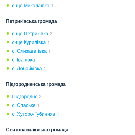
с-ще Миколаївка
1
Петриківська громада
с-ще Петриківка
2
с-ще Курилівка
1
с. Єлизаветівка
1
с. Іванівка
1
с. Лобойківка
1
Підгородненська громада
Підгороднє
2
с. Спаське
1
с. Хуторо-Губиниха
1
Святовасилівська громада