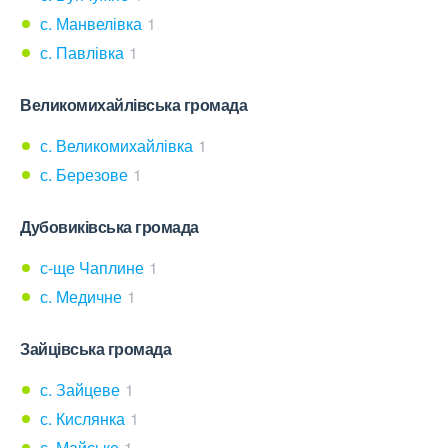
с. Манвелівка
1
с. Павлівка
1
Великомихайлівська громада
с. Великомихайлівка
1
с. Березове
1
Дубовиківська громада
с-ще Чаплине
1
с. Медичне
1
Зайцівська громада
с. Зайцеве
1
с. Кислянка
1
с. Майське
1