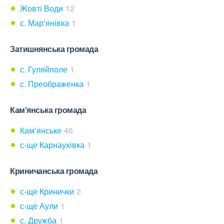
Жовті Води
12
с. Мар’янівка
1
Затишнянська громада
с. Гуляйполе
1
с. Преображенка
1
Кам’янська громада
Кам’янське
46
с-ще Карнаухівка
1
Криничанська громада
с-ще Кринички
2
с-ще Аули
1
с. Дружба
1