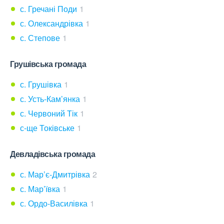
с. Гречані Поди
1
с. Олександрівка
1
с. Степове
1
Грушівська громада
с. Грушівка
1
с. Усть-Кам’янка
1
с. Червоний Тік
1
с-ще Токівське
1
Девладівська громада
с. Мар’є-Дмитрівка
2
с. Мар’ївка
1
с. Ордо-Василівка
1