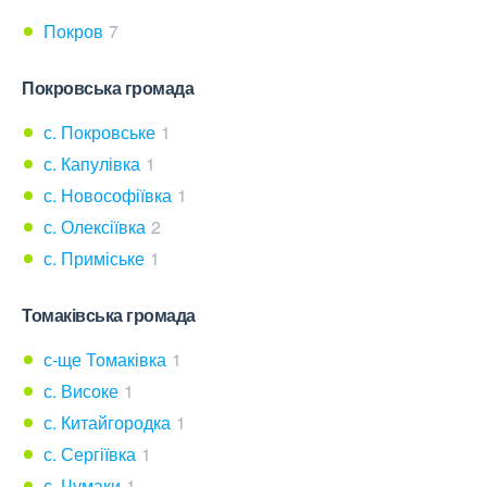
Покров
7
Покровська громада
с. Покровське
1
с. Капулівка
1
с. Новософіївка
1
с. Олексіївка
2
с. Приміське
1
Томаківська громада
с-ще Томаківка
1
с. Високе
1
с. Китайгородка
1
с. Сергіївка
1
с. Чумаки
1