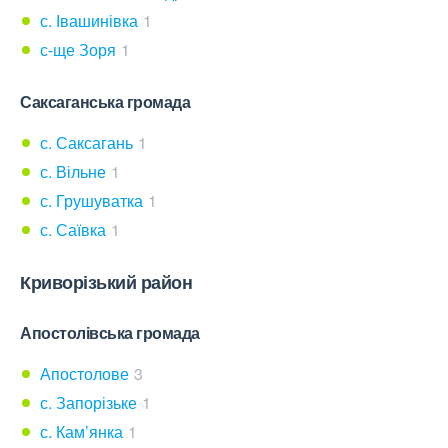
с. Івашинівка
1
с-ще Зоря
1
Саксаганська громада
с. Саксагань
1
с. Вільне
1
с. Грушуватка
1
с. Саївка
1
Криворізький район
Апостолівська громада
Апостолове
3
с. Запорізьке
1
с. Кам’янка
1