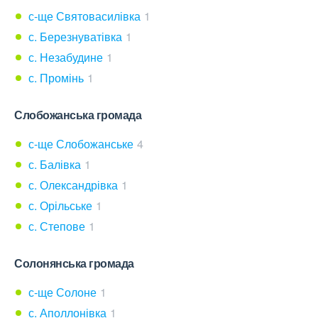
с-ще Святовасилівка
1
с. Березнуватівка
1
с. Незабудине
1
с. Промінь
1
Слобожанська громада
с-ще Слобожанське
4
с. Балівка
1
с. Олександрівка
1
с. Орільське
1
с. Степове
1
Солонянська громада
с-ще Солоне
1
с. Аполлонівка
1