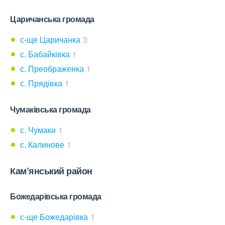
Царичанська громада
с-ще Царичанка
3
с. Бабайківка
1
с. Преображенка
1
с. Прядівка
1
Чумаківська громада
с. Чумаки
1
с. Калинове
1
Кам’янський район
Божедарівська громада
с-ще Божедарівка
1