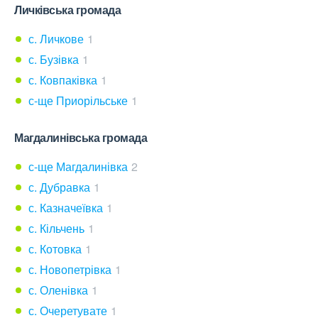
Личківська громада
с. Личкове
1
с. Бузівка
1
с. Ковпаківка
1
с-ще Приорільське
1
Магдалинівська громада
с-ще Магдалинівка
2
с. Дубравка
1
с. Казначеївка
1
с. Кільчень
1
с. Котовка
1
с. Новопетрівка
1
с. Оленівка
1
с. Очеретувате
1