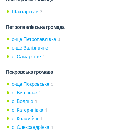
Шахтарське
7
Петропавлівська громада
с-ще Петропавлівка
3
с-ще Залізничне
1
с. Самарське
1
Покровська громада
с-ще Покровське
5
с. Вишневе
1
с. Водяне
1
с. Катеринівка
1
с. Коломійці
1
с. Олександрівка
1