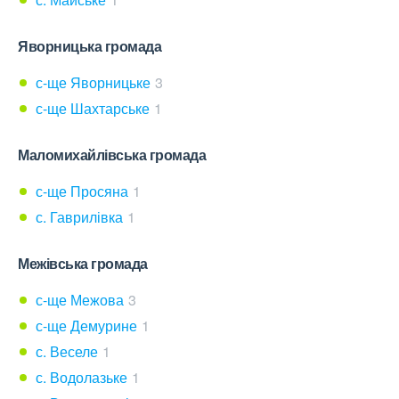
Яворницька громада
с-ще Яворницьке
3
с-ще Шахтарське
1
Маломихайлівська громада
с-ще Просяна
1
с. Гаврилівка
1
Межівська громада
с-ще Межова
3
с-ще Демурине
1
с. Веселе
1
с. Водолазьке
1