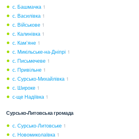
с. Башмачка
1
с. Василівка
1
с. Військове
1
с. Калинівка
1
с. Кам’яне
1
с. Микільське-на-Дніпрі
1
с. Письмечеве
1
с. Привільне
1
с. Сурсько-Михайлівка
1
с. Широке
1
с-ще Надіївка
1
Сурсько-Литовська громада
с. Сурсько-Литовське
1
с. Новомиколаївка
1