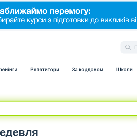
ренінги
Репетитори
За кордоном
Школи
Бедевля