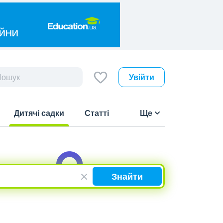
Увійти
Дитячі садки
Статті
Ще
(current)
Знайти