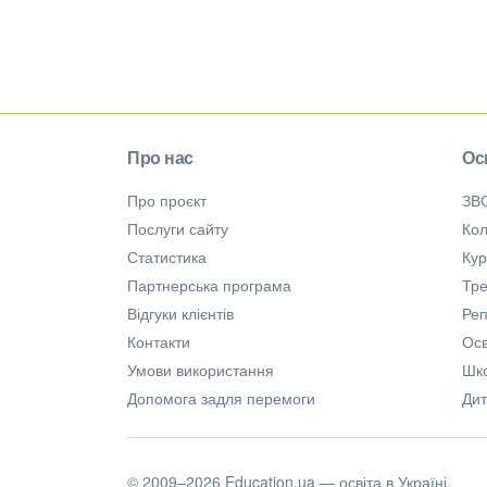
Про нас
Ос
Про проєкт
ЗВ
Послуги сайту
Кол
Статистика
Ку
Партнерська програма
Тре
Відгуки клієнтів
Ре
Контакти
Осв
Умови використання
Шк
Допомога задля перемоги
Дит
© 2009–2026 Education.ua — освіта в Україні.