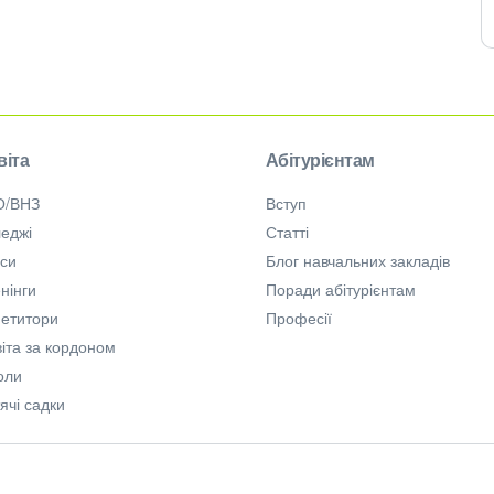
віта
Абітурієнтам
О/ВНЗ
Вступ
еджі
Статті
рси
Блог навчальних закладів
нінги
Поради абітурієнтам
петитори
Професії
іта за кордоном
оли
ячі садки