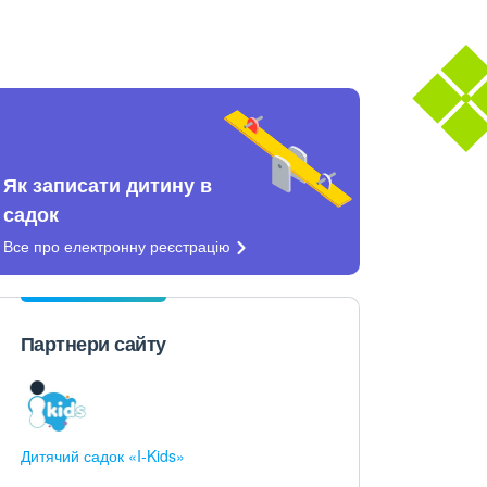
Як записати дитину в
садок
Все про електронну
реєстрацію
Партнери сайту
Дитячий садок «I-Kids»