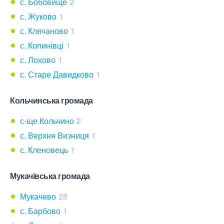
с. Бобовище
2
с. Жуково
1
с. Клячаново
1
с. Копинівці
1
с. Лохово
1
с. Старе Давидково
1
Кольчинська громада
с-ще Кольчино
2
с. Верхня Визниця
1
с. Кленовець
1
Мукачівська громада
Мукачево
28
с. Барбово
1