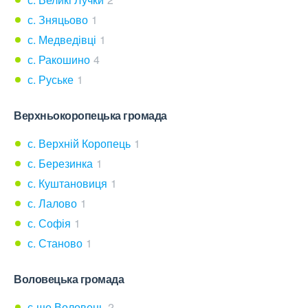
с. Зняцьово
1
с. Медведівці
1
с. Ракошино
4
с. Руське
1
Верхньокоропецька громада
с. Верхній Коропець
1
с. Березинка
1
с. Куштановиця
1
с. Лалово
1
с. Софія
1
с. Станово
1
Воловецька громада
с-ще Воловець
2