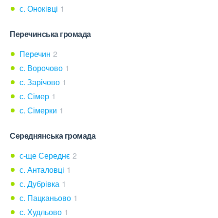
с. Оноківці
1
Перечинська громада
Перечин
2
с. Ворочово
1
с. Зарічово
1
с. Сімер
1
с. Сімерки
1
Середнянська громада
с-ще Середнє
2
с. Анталовці
1
с. Дубрівка
1
с. Пацканьово
1
с. Худльово
1