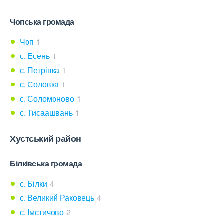
Чопська громада
Чоп
1
с. Есень
1
с. Петрівка
1
с. Соловка
1
с. Соломоново
1
с. Тисаашвань
1
Хустський район
Білківська громада
с. Білки
4
с. Великий Раковець
4
с. Імстичово
2