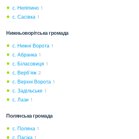
с. Неліпино
1
с. Сасівка
1
Нижньоворітська громада
с. Нижні Ворота
1
с. Абранка
1
с. Біласовиця
1
с. Верб’яж
2
с. Верхні Ворота
1
с. Задільське
1
с. Лази
1
Полянська громада
с. Поляна
1
с. Пасіка
1