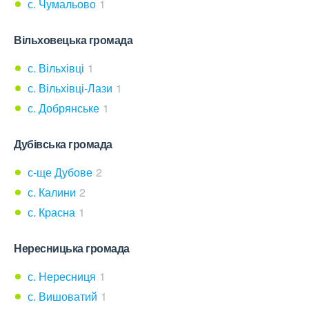
с. Чумальово
1
Вільховецька громада
с. Вільхівці
1
с. Вільхівці-Лази
1
с. Добрянське
1
Дубівська громада
с-ще Дубове
2
с. Калини
2
с. Красна
1
Нересницька громада
с. Нересниця
1
с. Вишоватий
1