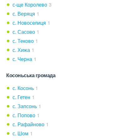
с-ще Королево
3
с. Веряця
1
с. Новоселиця
1
с. Сасово
1
с. Теково
1
с. Хижа
1
с. Черна
1
Косоньська громада
с. Косонь
1
с. Гетен
1
с. Запсонь
1
с. Попово
1
с. Рафайново
1
с. Шом
1