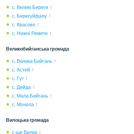
с. Великі Береги
1
с. Берегуйфалу
1
с. Квасово
1
с. Нижні Ремети
1
Великобийганська громада
с. Велика Бийгань
1
с. Астей
1
с. Гут
1
с. Дийда
1
с. Мала Бийгань
1
с. Мочола
1
Вилоцька громада
с-ще Вилок
1