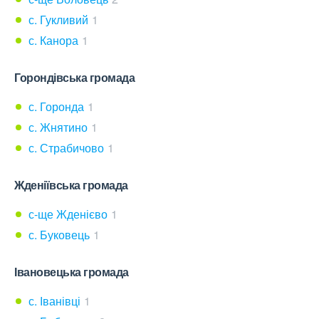
с. Гукливий
1
с. Канора
1
Горондівська громада
с. Горонда
1
с. Жнятино
1
с. Страбичово
1
Жденіївська громада
с-ще Жденієво
1
с. Буковець
1
Івановецька громада
с. Іванівці
1