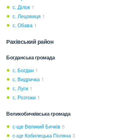
с. Ділок
1
с. Лецовиця
1
с. Обава
1
Рахівський район
Богданська громада
с. Богдан
1
с. Видричка
1
с. Луги
1
с. Розтоки
1
Великобичківська громада
с-ще Великий Бичків
5
с-ще Кобилецька Поляна
3