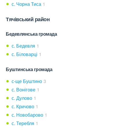
с. Чорна Тиса
1
Тячівський район
Бедевлянська громада
с. Бедевля
1
с. Біловарці
1
Буштинська громада
с-ще Буштино
3
с. Вонігове
1
с. Дулово
1
с. Кричово
1
с. Новобарово
1
с. Теребля
1