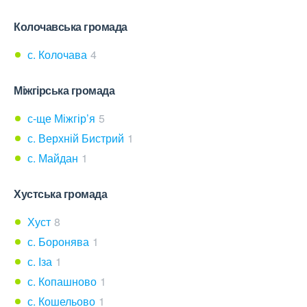
Колочавська громада
с. Колочава
4
Міжгірська громада
с-ще Міжгір’я
5
с. Верхній Бистрий
1
с. Майдан
1
Хустська громада
Хуст
8
с. Боронява
1
с. Іза
1
с. Копашново
1
с. Кошельово
1