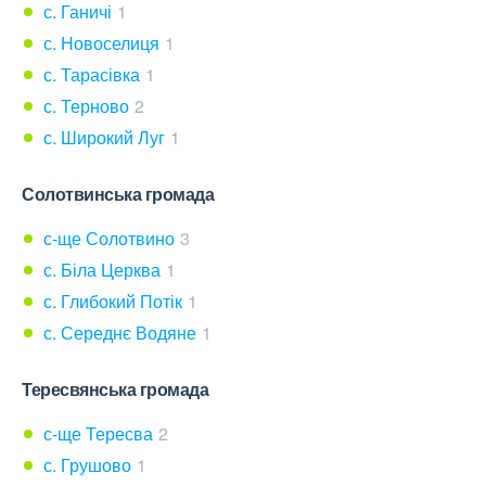
с. Ганичі
1
с. Новоселиця
1
с. Тарасівка
1
с. Терново
2
с. Широкий Луг
1
Солотвинська громада
с-ще Солотвино
3
с. Біла Церква
1
с. Глибокий Потік
1
с. Середнє Водяне
1
Тересвянська громада
с-ще Тересва
2
с. Грушово
1