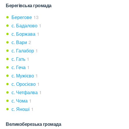
Берегівська громада
Берегове
13
с. Бадалово
1
с. Боржава
1
с. Вари
2
с. Галабор
1
с. Гать
1
с. Геча
1
с. Мужієво
1
с. Оросієво
1
с. Четфалва
1
с. Чома
1
с. Яноші
1
Великоберезька громада