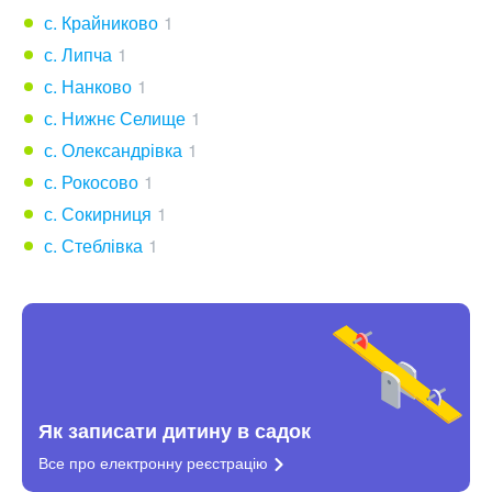
с. Крайниково
1
с. Липча
1
с. Нанково
1
с. Нижнє Селище
1
с. Олександрівка
1
с. Рокосово
1
с. Сокирниця
1
с. Стеблівка
1
Як записати дитину в садок
Все про електронну
реєстрацію