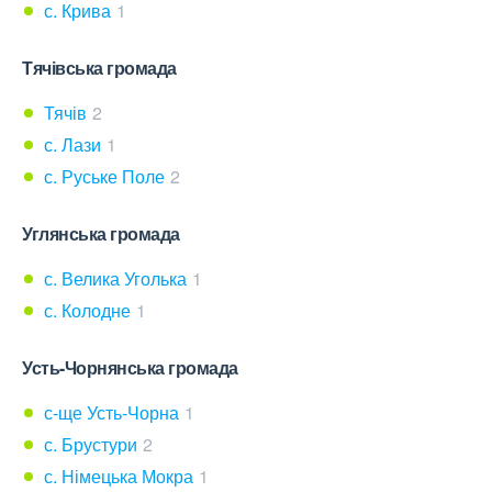
с. Крива
1
Тячівська громада
Тячів
2
с. Лази
1
с. Руське Поле
2
Углянська громада
с. Велика Уголька
1
с. Колодне
1
Усть-Чорнянська громада
с-ще Усть-Чорна
1
с. Брустури
2
с. Німецька Мокра
1