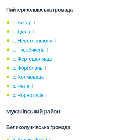
Пийтерфолвівська громада
с. Ботар
1
с. Дюла
1
с. Неветленфолу
1
с. Тисобикень
1
с. Фертешолмаш
1
с. Форголань
1
с. Холмовець
1
с. Чепа
1
с. Чорнотисів
1
Мукачівський район
Великолучківська громада
с. Великі Лучки
2