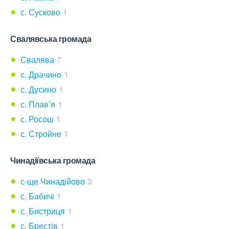
с. Сусково
1
Свалявська громада
Свалява
7
с. Драчино
1
с. Дусино
1
с. Плав’я
1
с. Росош
1
с. Стройне
1
Чинадіївська громада
с-ще Чинадійово
3
с. Бабичі
1
с. Бистриця
1
с. Брестів
1