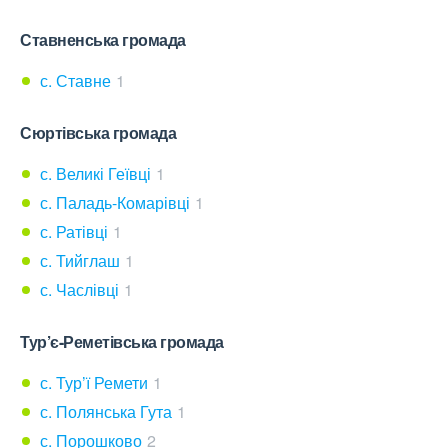
Ставненська громада
с. Ставне
1
Сюртівська громада
с. Великі Геївці
1
с. Паладь-Комарівці
1
с. Ратівці
1
с. Тийглаш
1
с. Часлівці
1
Тур’є-Реметівська громада
с. Тур’ї Ремети
1
с. Полянська Гута
1
с. Порошково
2