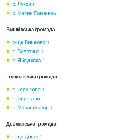
с. Луково
1
с. Малий Раковець
1
Вишківська громада
с-ще Вишково
1
с. Велятино
1
с. Яблунівка
1
Горінчівська громада
с. Горінчово
1
с. Березово
1
с. Монастирець
1
Довжанська громада
с-ще Довге
2