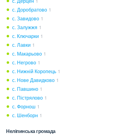
с. Дерцен
1
с. Доробратово
1
с. Завидово
1
с. Залужжя
1
с. Ключарки
1
с. Лавки
1
с. Макарьово
1
с. Негрово
1
с. Нижній Коропець
1
с. Нове Давидково
1
с. Павшино
1
с. Пістрялово
1
с. Форнош
1
с. Шенборн
1
Неліпинська громада