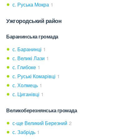
с. Руська Мокра
1
Ужгородський район
Баранинська громада
с. Баранинці
1
с. Великі Лази
1
с. Глибоке
1
с. Руські Комарівці
1
с. Холмець
1
с. Циганівці
1
Великоберезнянська громада
с-ще Великий Березний
2
с. Забрідь
1