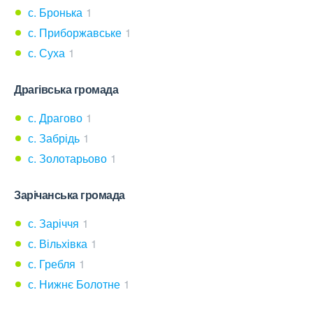
с. Бронька
1
с. Приборжавське
1
с. Суха
1
Драгівська громада
с. Драгово
1
с. Забрідь
1
с. Золотарьово
1
Зарічанська громада
с. Заріччя
1
с. Вільхівка
1
с. Гребля
1
с. Нижнє Болотне
1