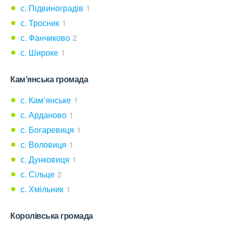
с. Підвиноградів
1
с. Тросник
1
с. Фанчиково
2
с. Широке
1
Кам’янська громада
с. Кам’янське
1
с. Арданово
1
с. Богаревиця
1
с. Воловиця
1
с. Дунковиця
1
с. Сільце
2
с. Хмільник
1
Королівська громада