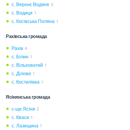
с. Верхнє Водяне
2
с. Водиця
1
с. Косівська Поляна
1
Рахівська громада
Рахів
4
с. Білин
1
с. Вільховатий
1
с. Ділове
1
с. Костилівка
1
Ясінянська громада
с-ще Ясіня
2
с. Кваси
1
с. Лазещина
1