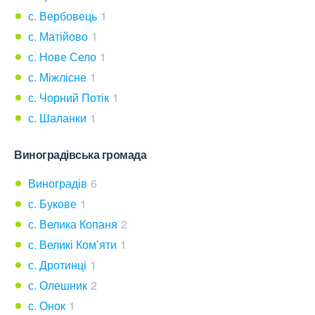
с. Вербовець
1
с. Матійово
1
с. Нове Село
1
с. Міжлісне
1
с. Чорний Потік
1
с. Шаланки
1
Виноградівська громада
Виноградів
6
с. Букове
1
с. Велика Копаня
2
с. Великі Ком’яти
1
с. Дротинці
1
с. Олешник
2
с. Онок
1