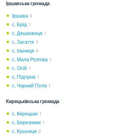
Іршавська громада
Іршава
4
с. Брід
1
с. Дешковиця
1
с. Загаття
3
с. Ільниця
4
с. Мала Розтока
1
с. Осій
1
с. Підгірне
1
с. Чорний Потік
1
Керецьківська громада
с. Керецьки
1
с. Березники
1
с. Кушниця
2