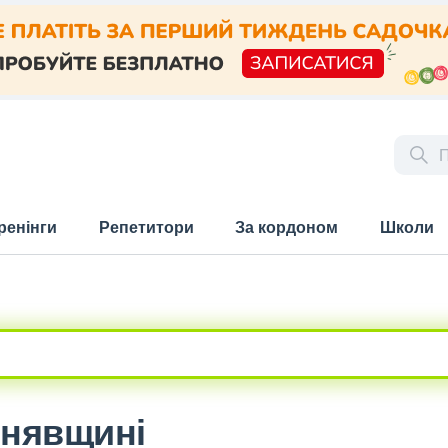
ренінги
Репетитори
За кордоном
Школи
рнявщині