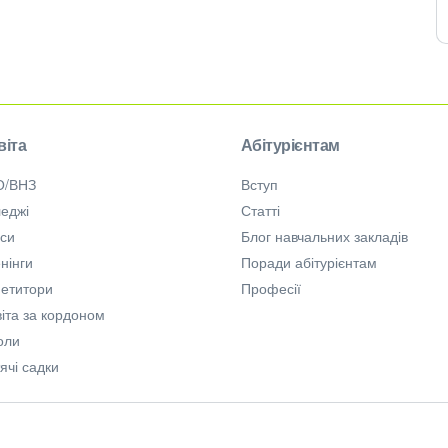
віта
Абітурієнтам
О/ВНЗ
Вступ
еджі
Статті
рси
Блог навчальних закладів
нінги
Поради абітурієнтам
петитори
Професії
іта за кордоном
оли
ячі садки