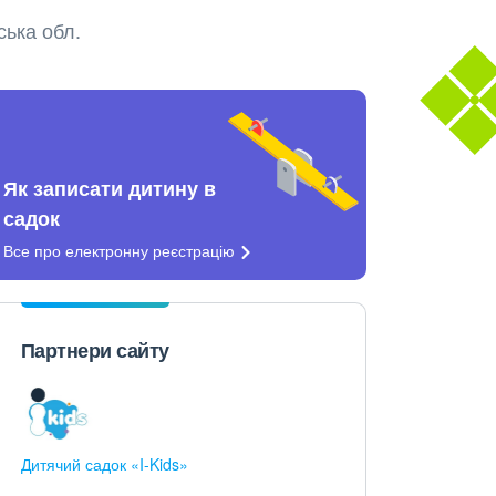
ська обл.
Як записати дитину в
садок
Все про електронну
реєстрацію
Партнери сайту
Дитячий садок «I-Kids»