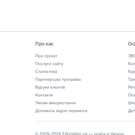
Про нас
Ос
Про проєкт
ЗВ
Послуги сайту
Кол
Статистика
Ку
Партнерська програма
Тре
Відгуки клієнтів
Ре
Контакти
Осв
Умови використання
Шк
Допомога задля перемоги
Дит
© 2009–2026 Education.ua — освіта в Україні.