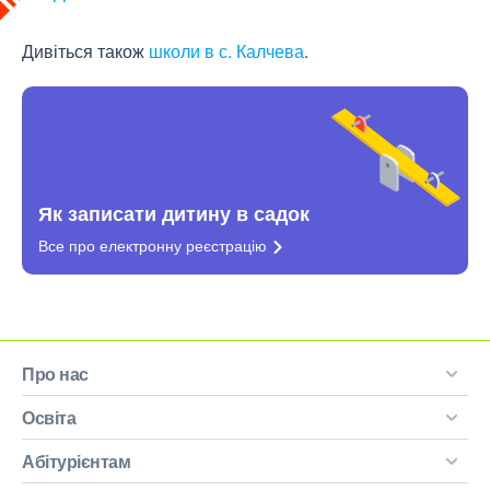
Дивіться також
школи в с. Калчева
.
Як записати дитину в садок
Все про електронну
реєстрацію
Про нас
Освіта
Абітурієнтам