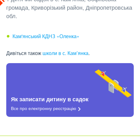
громада, Криворізький район, Дніпропетровська
обл.
Кам'янський КДНЗ «Оленка»
Дивіться також
школи в с. Кам’янка
.
Як записати дитину в садок
Все про електронну
реєстрацію