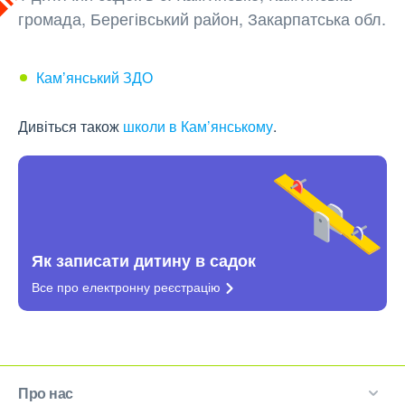
громада, Берегівський район, Закарпатська обл.
Камʼянський ЗДО
Дивіться також
школи в Кам’янському
.
Як записати дитину в садок
Все про електронну
реєстрацію
Про нас