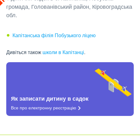
громада, Голованівський район, Кіровоградська
обл.
Капітанська філія Побузького ліцею
Дивіться також
школи в Капітанці
.
Як записати дитину в садок
Все про електронну
реєстрацію