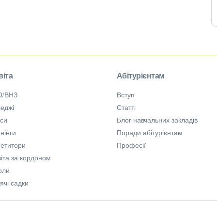
віта
Абітурієнтам
О/ВНЗ
Вступ
еджі
Статті
рси
Блог навчальних закладів
нінги
Поради абітурієнтам
петитори
Професії
іта за кордоном
оли
ячі садки