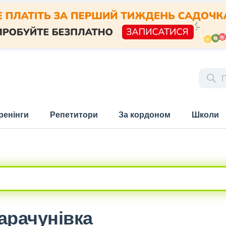
ренінги
Репетитори
За кордоном
Школи
Карачунівка