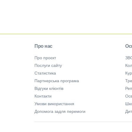
Про нас
Ос
Про проєкт
ЗВ
Послуги сайту
Кол
Статистика
Ку
Партнерська програма
Тре
Відгуки клієнтів
Ре
Контакти
Осв
Умови використання
Шк
Допомога задля перемоги
Дит