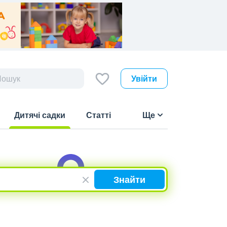
Увійти
Дитячі садки
Статті
Ще
(current)
Знайти