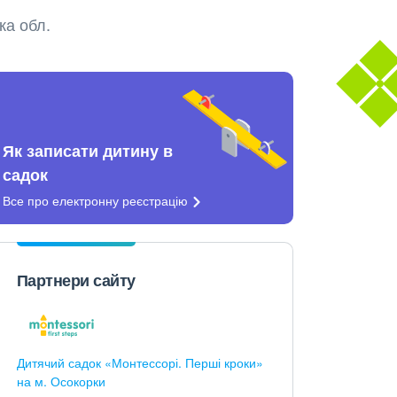
ка обл.
Як записати дитину в
садок
Все про електронну
реєстрацію
Партнери сайту
Дитячий садок «Монтессорі. Перші кроки»
на м. Осокорки