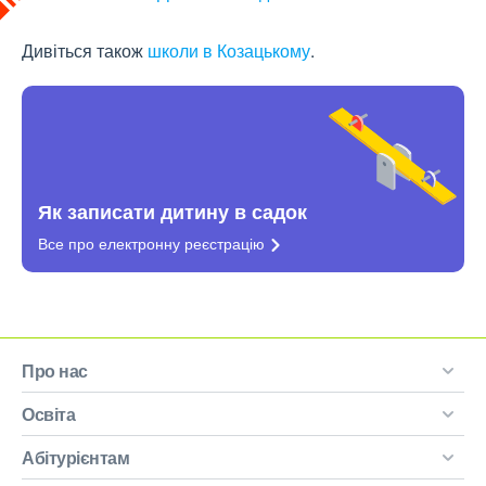
Дивіться також
школи в Козацькому
.
Як записати дитину в садок
Все про електронну
реєстрацію
Про нас
Освіта
Абітурієнтам